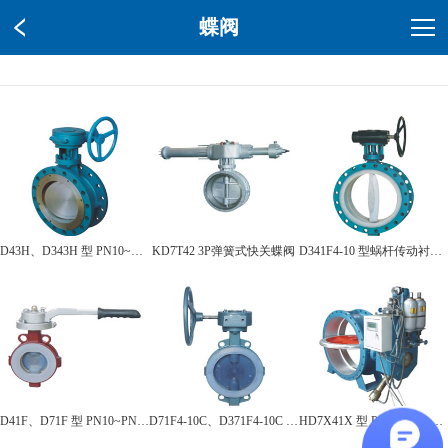
蝶阀
D43H、D343H 型 PN10~PN40 金属硬密封蝶阀
KD7T42 3P弹簧式快关蝶阀
D341F4-10 型蜗杆传动衬氟蝶阀
D41F、D71F 型 PN10~PN40 调节型四氟密封蝶阀
D71F4-10C、D371F4-10C 型对夹式衬氟蝶阀
HD7X41X 型 PN6~PN16 蓄能器式液控缓闭止回蝶阀