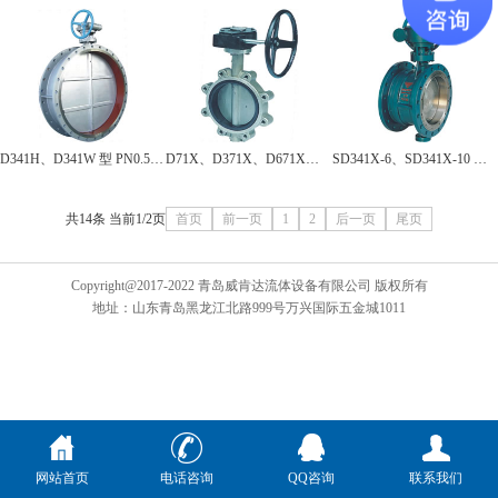
D341H、D341W 型 PN0.5~PN1 通风蝶阀
D71X、D371X、D671X、D971X 型 PN10、PN16 A型对夹式蝶阀
SD341X-6、SD341X-10 型法兰式伸缩蝶阀
共14条 当前1/2页
首页
前一页
1
2
后一页
尾页
Copyright@2017-2022 青岛威肯达流体设备有限公司 版权所有
地址：山东青岛黑龙江北路999号万兴国际五金城1011
网站首页
电话咨询
QQ咨询
联系我们