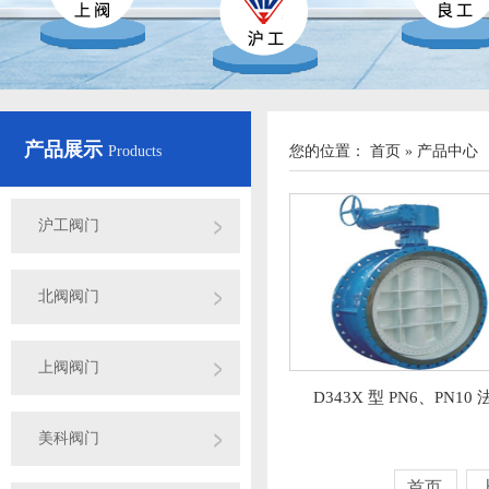
产品展示
Products
您的位置：
首页
»
产品中心
沪工阀门
北阀阀门
上阀阀门
D343X 型 PN6、PN10 
美科阀门
首页