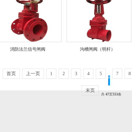
消防法兰信号闸阀
沟槽闸阀（明杆）
首页
上一页
1
2
3
4
5
7
8
6
末页
共
47
页
553
条