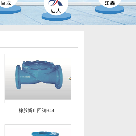
橡胶瓣止回阀H44