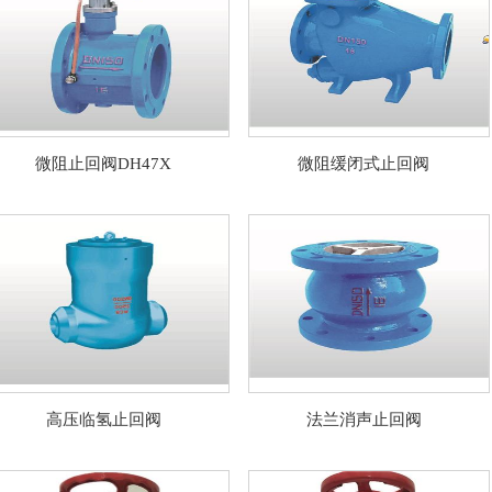
微阻止回阀DH47X
微阻缓闭式止回阀
高压临氢止回阀
法兰消声止回阀