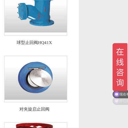
球型止回阀HQ41X
现在
对夹旋启止回阀