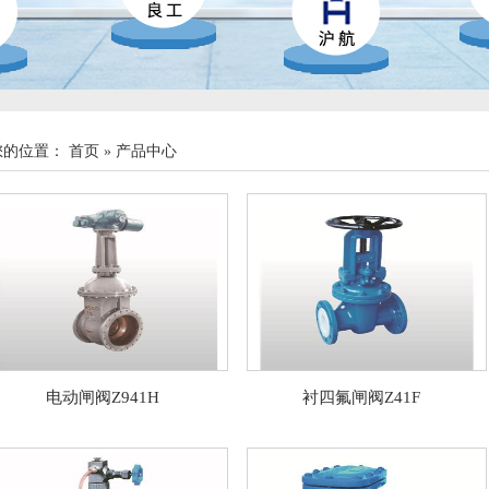
您的位置：
首页
»
产品中心
电动闸阀Z941H
衬四氟闸阀Z41F