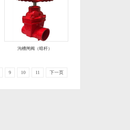
沟槽闸阀（暗杆）
9
10
11
下一页