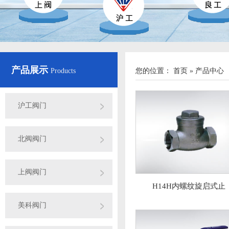
产品展示
Products
您的位置：
首页
»
产品中心
沪工阀门
北阀阀门
上阀阀门
H14H内螺纹旋启式止
美科阀门